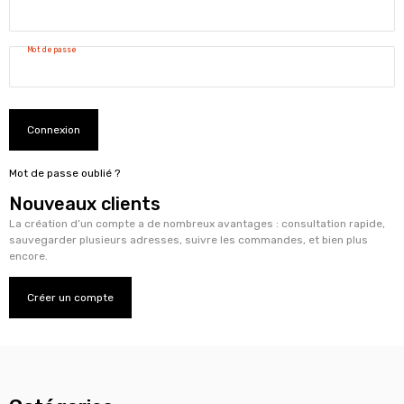
Mot de passe
Connexion
Mot de passe oublié ?
Nouveaux clients
La création d’un compte a de nombreux avantages : consultation rapide,
sauvegarder plusieurs adresses, suivre les commandes, et bien plus
encore.
Créer un compte