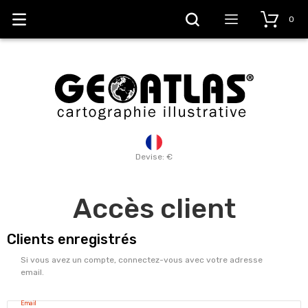
0
Devise: €
Accès client
Clients enregistrés
Si vous avez un compte, connectez-vous avec votre adresse
email.
Email