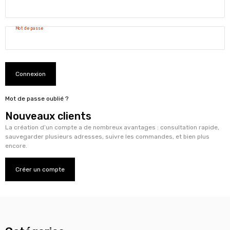
Mot de passe
Connexion
Mot de passe oublié ?
Nouveaux clients
La création d’un compte a de nombreux avantages : consultation rapide,
sauvegarder plusieurs adresses, suivre les commandes, et bien plus
encore.
Créer un compte