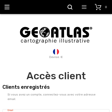
0
Devise: €
Accès client
Clients enregistrés
Si vous avez un compte, connectez-vous avec votre adresse
email.
Email