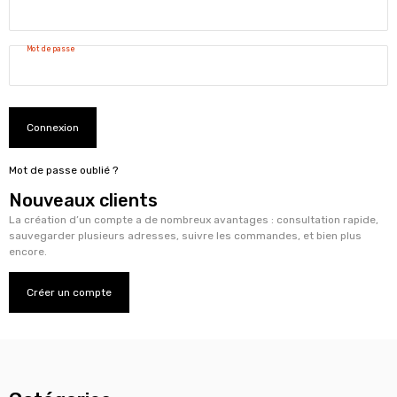
Mot de passe
Connexion
Mot de passe oublié ?
Nouveaux clients
La création d’un compte a de nombreux avantages : consultation rapide,
sauvegarder plusieurs adresses, suivre les commandes, et bien plus
encore.
Créer un compte