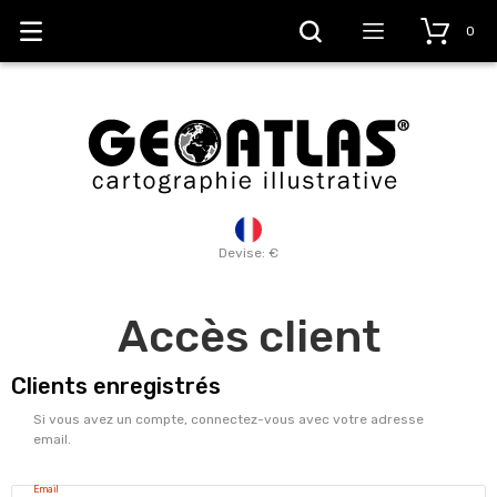
0
Devise: €
Accès client
Clients enregistrés
Si vous avez un compte, connectez-vous avec votre adresse
email.
Email