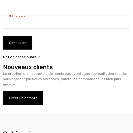
Mot de passe
Connexion
Mot de passe oublié ?
Nouveaux clients
La création d’un compte a de nombreux avantages : consultation rapide,
sauvegarder plusieurs adresses, suivre les commandes, et bien plus
encore.
Créer un compte