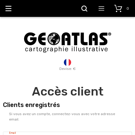
0
Devise: €
Accès client
Clients enregistrés
Si vous avez un compte, connectez-vous avec votre adresse
email.
Email