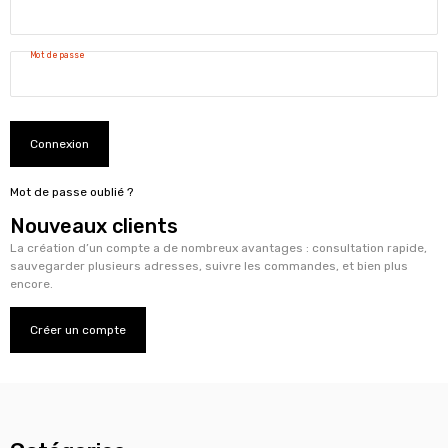
Mot de passe
Connexion
Mot de passe oublié ?
Nouveaux clients
La création d’un compte a de nombreux avantages : consultation rapide,
sauvegarder plusieurs adresses, suivre les commandes, et bien plus
encore.
Créer un compte