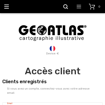
0
Devise: €
Accès client
Clients enregistrés
Si vous avez un compte, connectez-vous avec votre adresse
email.
Email