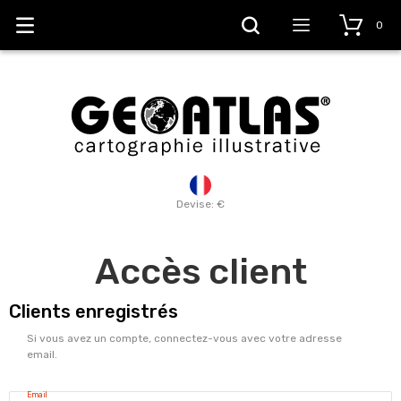
0
Devise: €
Accès client
Clients enregistrés
Si vous avez un compte, connectez-vous avec votre adresse
email.
Email