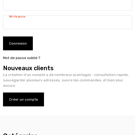
Mot de passe
Connexion
Mot de passe oublié ?
Nouveaux clients
La création d’un compte a de nombreux avantages : consultation rapide,
sauvegarder plusieurs adresses, suivre les commandes, et bien plus
encore.
Créer un compte