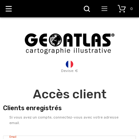
0
Devise: €
Accès client
Clients enregistrés
Si vous avez un compte, connectez-vous avec votre adresse
email.
Email