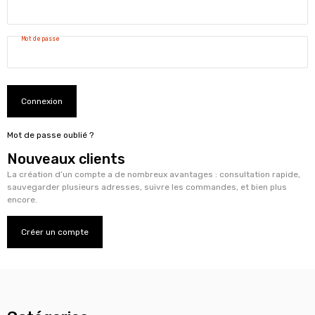
Mot de passe
Connexion
Mot de passe oublié ?
Nouveaux clients
La création d’un compte a de nombreux avantages : consultation rapide,
sauvegarder plusieurs adresses, suivre les commandes, et bien plus
encore.
Créer un compte