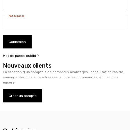
Mot de passe
Connexion
Mot de passe oublié ?
Nouveaux clients
La création d’un compte a de nombreux avantages : consultation rapide,
sauvegarder plusieurs adresses, suivre les commandes, et bien plus
encore.
Créer un compte