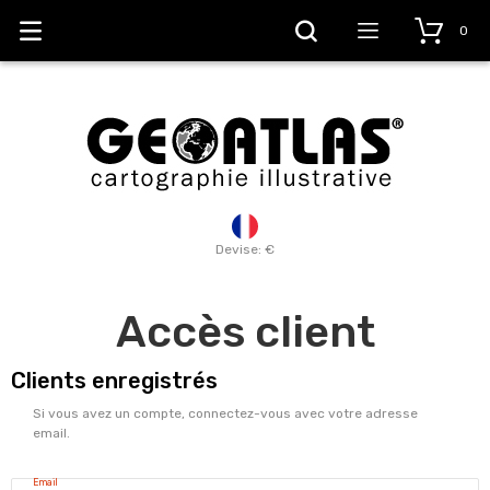
0
Devise: €
Accès client
Clients enregistrés
Si vous avez un compte, connectez-vous avec votre adresse
email.
Email