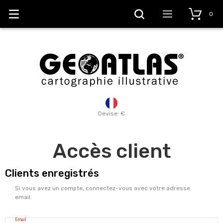
0
Devise: €
Accès client
Clients enregistrés
Si vous avez un compte, connectez-vous avec votre adresse
email.
Email