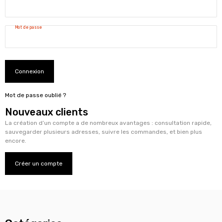
Mot de passe
Connexion
Mot de passe oublié ?
Nouveaux clients
La création d’un compte a de nombreux avantages : consultation rapide,
sauvegarder plusieurs adresses, suivre les commandes, et bien plus
encore.
Créer un compte