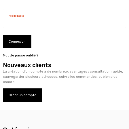
Mot de passe
Connexion
Mot de passe oublié ?
Nouveaux clients
La création d’un compte a de nombreux avantages : consultation rapide,
sauvegarder plusieurs adresses, suivre les commandes, et bien plus
encore.
Créer un compte