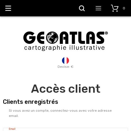
0
Devise: €
Accès client
Clients enregistrés
Si vous avez un compte, connectez-vous avec votre adresse
email.
Email