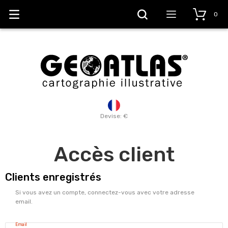
0
Devise: €
Accès client
Clients enregistrés
Si vous avez un compte, connectez-vous avec votre adresse
email.
Email