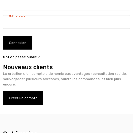
Mot de passe
Connexion
Mot de passe oublié ?
Nouveaux clients
La création d’un compte a de nombreux avantages : consultation rapide,
sauvegarder plusieurs adresses, suivre les commandes, et bien plus
encore.
Créer un compte