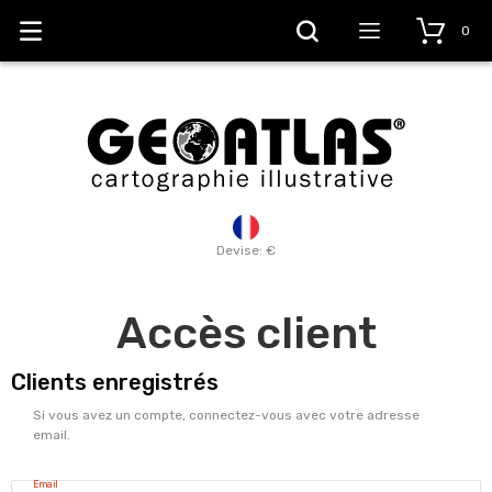
0
Devise: €
Accès client
Clients enregistrés
Si vous avez un compte, connectez-vous avec votre adresse
email.
Email