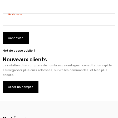
Mot de passe
Connexion
Mot de passe oublié ?
Nouveaux clients
La création d’un compte a de nombreux avantages : consultation rapide,
sauvegarder plusieurs adresses, suivre les commandes, et bien plus
encore.
Créer un compte