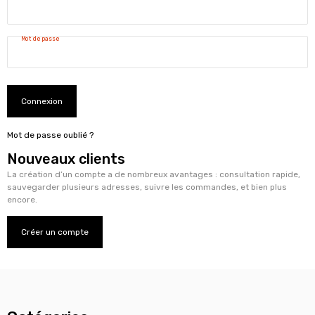
Mot de passe
Connexion
Mot de passe oublié ?
Nouveaux clients
La création d’un compte a de nombreux avantages : consultation rapide,
sauvegarder plusieurs adresses, suivre les commandes, et bien plus
encore.
Créer un compte