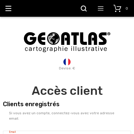
0
Devise: €
Accès client
Clients enregistrés
Si vous avez un compte, connectez-vous avec votre adresse
email.
Email