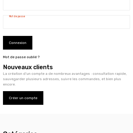
Mot de passe
Connexion
Mot de passe oublié ?
Nouveaux clients
La création d’un compte a de nombreux avantages : consultation rapide,
sauvegarder plusieurs adresses, suivre les commandes, et bien plus
encore.
Créer un compte