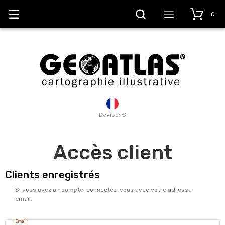
0
Devise: €
Accès client
Clients enregistrés
Si vous avez un compte, connectez-vous avec votre adresse
email.
Email