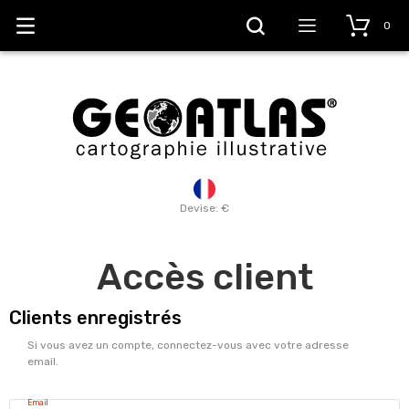
0
Devise: €
Accès client
Clients enregistrés
Si vous avez un compte, connectez-vous avec votre adresse
email.
Email