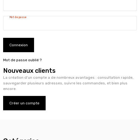
Mot de passe
Connexion
Mot de passe oublié ?
Nouveaux clients
La création d’un compte a de nombreux avantages : consultation rapide,
sauvegarder plusieurs adresses, suivre les commandes, et bien plus
encore.
Créer un compte