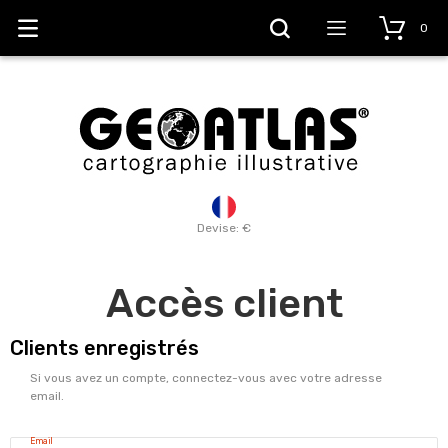
0
Devise: €
Accès client
Clients enregistrés
Si vous avez un compte, connectez-vous avec votre adresse
email.
Email