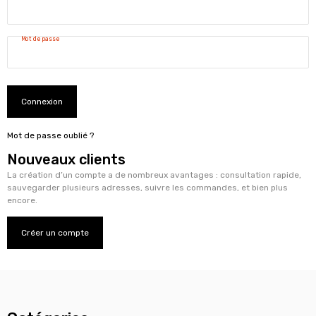
Mot de passe
Connexion
Mot de passe oublié ?
Nouveaux clients
La création d’un compte a de nombreux avantages : consultation rapide,
sauvegarder plusieurs adresses, suivre les commandes, et bien plus
encore.
Créer un compte