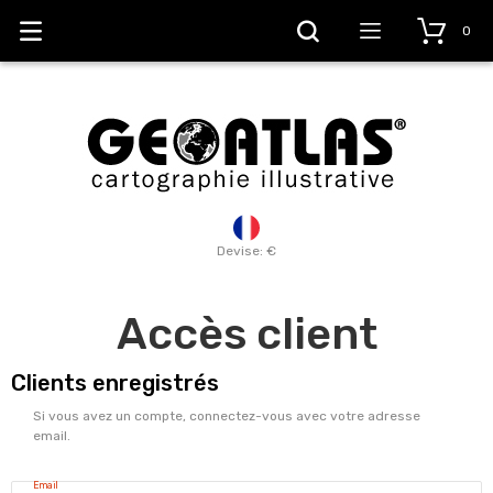
0
Devise: €
Accès client
Clients enregistrés
Si vous avez un compte, connectez-vous avec votre adresse
email.
Email