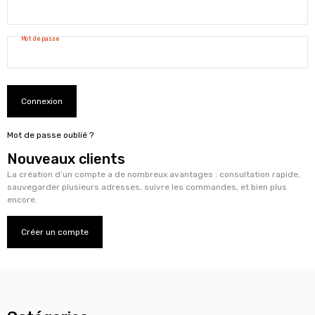
Mot de passe
Connexion
Mot de passe oublié ?
Nouveaux clients
La création d’un compte a de nombreux avantages : consultation rapide,
sauvegarder plusieurs adresses, suivre les commandes, et bien plus
encore.
Créer un compte