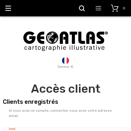
0
Devise: €
Accès client
Clients enregistrés
Si vous avez un compte, connectez-vous avec votre adresse
email.
Email