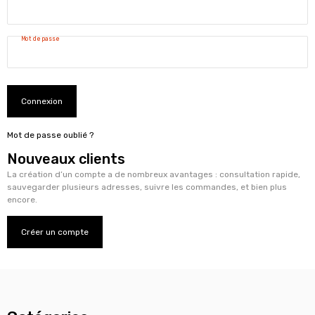
Mot de passe
Connexion
Mot de passe oublié ?
Nouveaux clients
La création d’un compte a de nombreux avantages : consultation rapide,
sauvegarder plusieurs adresses, suivre les commandes, et bien plus
encore.
Créer un compte