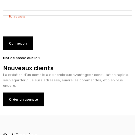
Mot de passe
Connexion
Mot de passe oublié ?
Nouveaux clients
La création d’un compte a de nombreux avantages : consultation rapide,
sauvegarder plusieurs adresses, suivre les commandes, et bien plus
encore.
Créer un compte