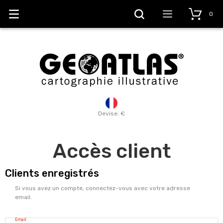
0
Devise: €
Accès client
Clients enregistrés
Si vous avez un compte, connectez-vous avec votre adresse
email.
Email