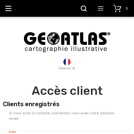
0
Devise: €
Accès client
Clients enregistrés
Si vous avez un compte, connectez-vous avec votre adresse
email.
Email