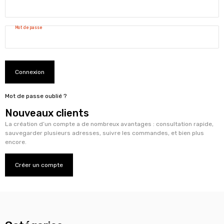
Mot de passe
Connexion
Mot de passe oublié ?
Nouveaux clients
La création d’un compte a de nombreux avantages : consultation rapide,
sauvegarder plusieurs adresses, suivre les commandes, et bien plus
encore.
Créer un compte