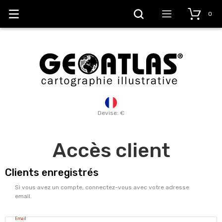
0
Devise: €
Accès client
Clients enregistrés
Si vous avez un compte, connectez-vous avec votre adresse
email.
Email