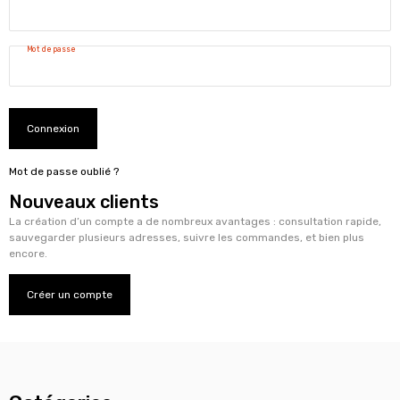
Mot de passe
Connexion
Mot de passe oublié ?
Nouveaux clients
La création d’un compte a de nombreux avantages : consultation rapide,
sauvegarder plusieurs adresses, suivre les commandes, et bien plus
encore.
Créer un compte