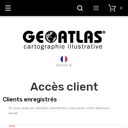
0
Devise: €
Accès client
Clients enregistrés
Si vous avez un compte, connectez-vous avec votre adresse
email.
Email