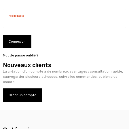
Mot de passe
Connexion
Mot de passe oublié ?
Nouveaux clients
La création d’un compte a de nombreux avantages : consultation rapide,
sauvegarder plusieurs adresses, suivre les commandes, et bien plus
encore.
Créer un compte