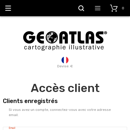
0
Devise: €
Accès client
Clients enregistrés
Si vous avez un compte, connectez-vous avec votre adresse
email.
Email