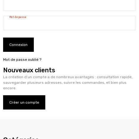
Mot de passe
Connexion
Mot de passe oublié ?
Nouveaux clients
La création d’un compte a de nombreux avantages : consultation rapide,
sauvegarder plusieurs adresses, suivre les commandes, et bien plus
encore.
Créer un compte