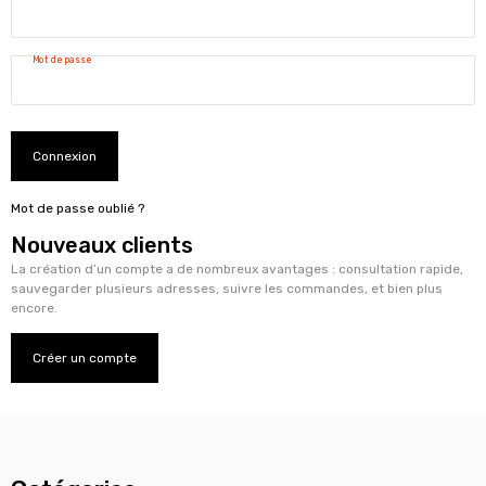
Mot de passe
Connexion
Mot de passe oublié ?
Nouveaux clients
La création d’un compte a de nombreux avantages : consultation rapide,
sauvegarder plusieurs adresses, suivre les commandes, et bien plus
encore.
Créer un compte