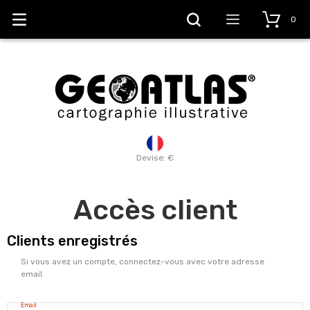
0
Devise: €
Accès client
Clients enregistrés
Si vous avez un compte, connectez-vous avec votre adresse
email.
Email