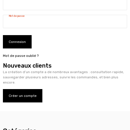
Mot de passe
Connexion
Mot de passe oublié ?
Nouveaux clients
La création d’un compte a de nombreux avantages : consultation rapide,
sauvegarder plusieurs adresses, suivre les commandes, et bien plus
encore.
Créer un compte