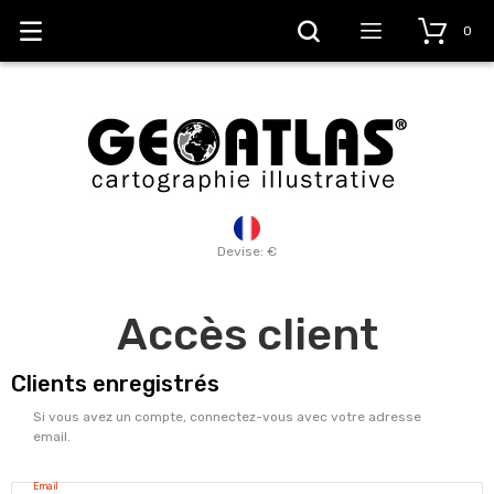
0
Devise: €
Accès client
Clients enregistrés
Si vous avez un compte, connectez-vous avec votre adresse
email.
Email