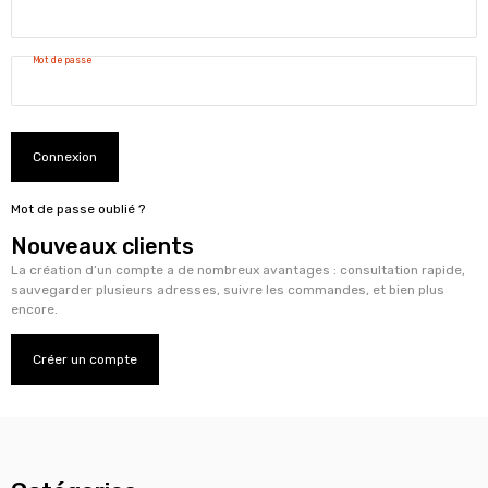
Mot de passe
Connexion
Mot de passe oublié ?
Nouveaux clients
La création d’un compte a de nombreux avantages : consultation rapide,
sauvegarder plusieurs adresses, suivre les commandes, et bien plus
encore.
Créer un compte