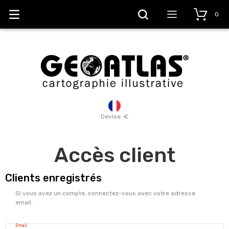
0
Devise: €
Accès client
Clients enregistrés
Si vous avez un compte, connectez-vous avec votre adresse
email.
Email