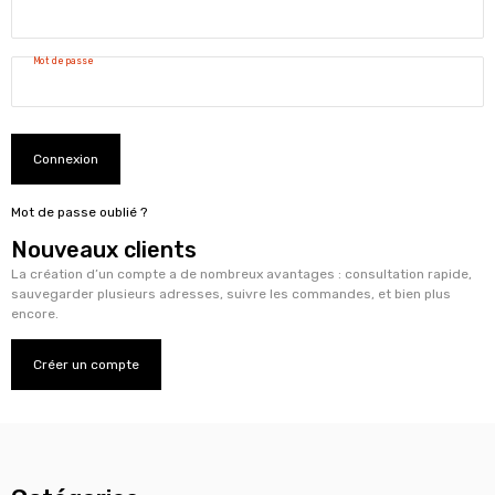
Mot de passe
Connexion
Mot de passe oublié ?
Nouveaux clients
La création d’un compte a de nombreux avantages : consultation rapide,
sauvegarder plusieurs adresses, suivre les commandes, et bien plus
encore.
Créer un compte