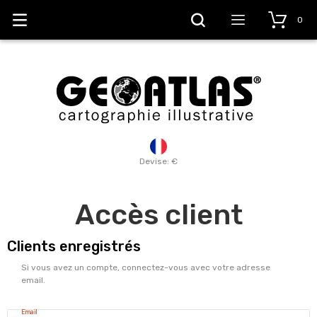
0
Devise: €
Accès client
Clients enregistrés
Si vous avez un compte, connectez-vous avec votre adresse
email.
Email