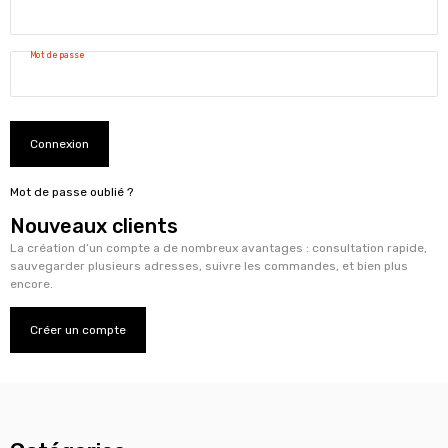
Mot de passe
Connexion
Mot de passe oublié ?
Nouveaux clients
La création d’un compte a de nombreux avantages : consultation rapide,
sauvegarder plusieurs adresses, suivre les commandes, et bien plus
encore.
Créer un compte