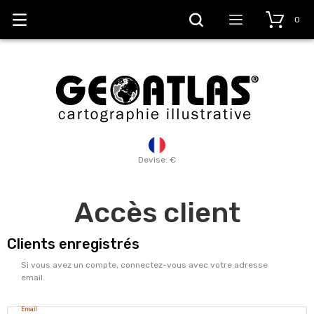
0
Devise: €
Accès client
Clients enregistrés
Si vous avez un compte, connectez-vous avec votre adresse
email.
Email