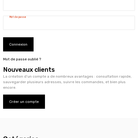
Mot de passe
Connexion
Mot de passe oublié ?
Nouveaux clients
La création d’un compte a de nombreux avantages : consultation rapide,
sauvegarder plusieurs adresses, suivre les commandes, et bien plus
encore.
Créer un compte