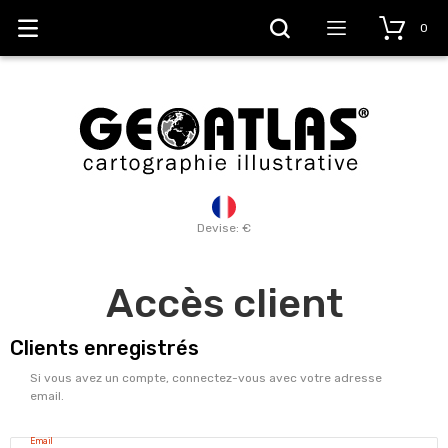
0
Devise: €
Accès client
Clients enregistrés
Si vous avez un compte, connectez-vous avec votre adresse
email.
Email