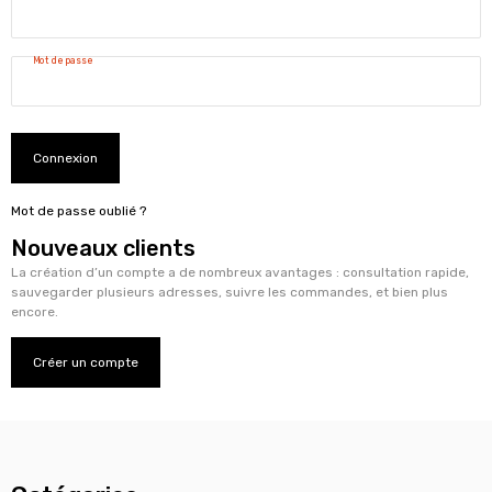
Mot de passe
Connexion
Mot de passe oublié ?
Nouveaux clients
La création d’un compte a de nombreux avantages : consultation rapide,
sauvegarder plusieurs adresses, suivre les commandes, et bien plus
encore.
Créer un compte