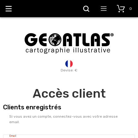
0
Devise: €
Accès client
Clients enregistrés
Si vous avez un compte, connectez-vous avec votre adresse
email.
Email