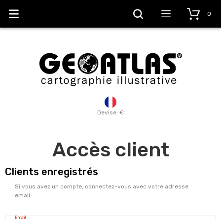
0
Devise: €
Accès client
Clients enregistrés
Si vous avez un compte, connectez-vous avec votre adresse
email.
Email