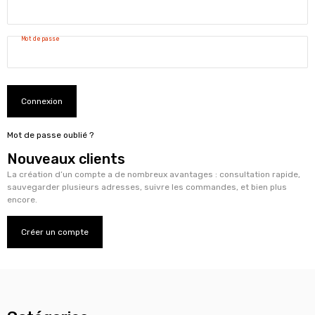
Mot de passe
Connexion
Mot de passe oublié ?
Nouveaux clients
La création d’un compte a de nombreux avantages : consultation rapide,
sauvegarder plusieurs adresses, suivre les commandes, et bien plus
encore.
Créer un compte