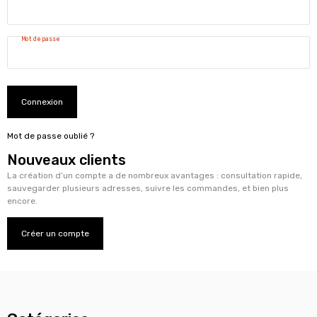
Mot de passe
Connexion
Mot de passe oublié ?
Nouveaux clients
La création d’un compte a de nombreux avantages : consultation rapide,
sauvegarder plusieurs adresses, suivre les commandes, et bien plus
encore.
Créer un compte