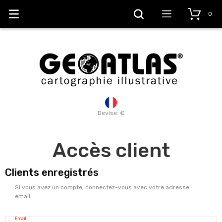
0
Devise: €
Accès client
Clients enregistrés
Si vous avez un compte, connectez-vous avec votre adresse
email.
Email