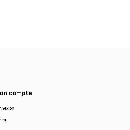
on compte
nnexion
nier