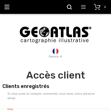
0
Devise: €
Accès client
Clients enregistrés
Si vous avez un compte, connectez-vous avec votre adresse
email.
Email