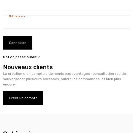
Mot de passe
Connexion
Mot de passe oublié ?
Nouveaux clients
La création d’un compte a de nombreux avantages : consultation rapide,
sauvegarder plusieurs adresses, suivre les commandes, et bien plus
encore.
Créer un compte