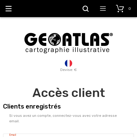
0
Devise: €
Accès client
Clients enregistrés
Si vous avez un compte, connectez-vous avec votre adresse
email.
Email