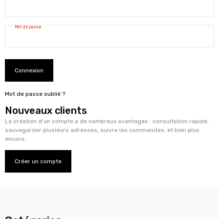
Mot de passe
Connexion
Mot de passe oublié ?
Nouveaux clients
La création d’un compte a de nombreux avantages : consultation rapide,
sauvegarder plusieurs adresses, suivre les commandes, et bien plus
encore.
Créer un compte