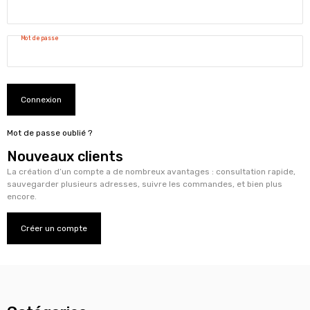
Mot de passe
Connexion
Mot de passe oublié ?
Nouveaux clients
La création d’un compte a de nombreux avantages : consultation rapide,
sauvegarder plusieurs adresses, suivre les commandes, et bien plus
encore.
Créer un compte