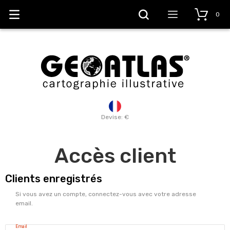
0
Devise: €
Accès client
Clients enregistrés
Si vous avez un compte, connectez-vous avec votre adresse
email.
Email