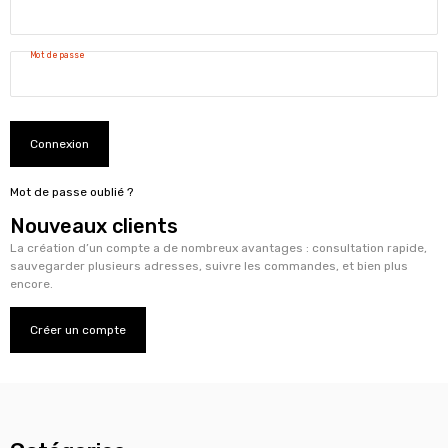
Mot de passe
Connexion
Mot de passe oublié ?
Nouveaux clients
La création d’un compte a de nombreux avantages : consultation rapide,
sauvegarder plusieurs adresses, suivre les commandes, et bien plus
encore.
Créer un compte