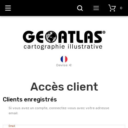
0
Devise: €
Accès client
Clients enregistrés
Si vous avez un compte, connectez-vous avec votre adresse
email.
Email