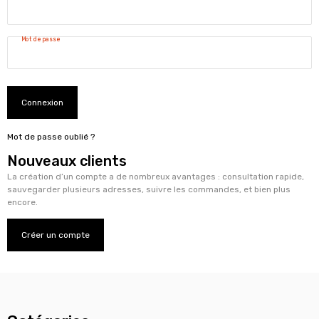
Mot de passe
Connexion
Mot de passe oublié ?
Nouveaux clients
La création d’un compte a de nombreux avantages : consultation rapide,
sauvegarder plusieurs adresses, suivre les commandes, et bien plus
encore.
Créer un compte