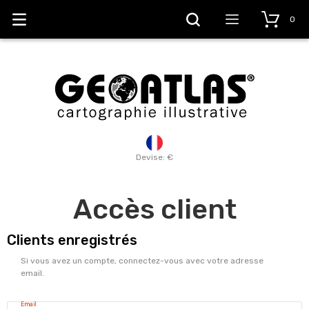
0
Devise: €
Accès client
Clients enregistrés
Si vous avez un compte, connectez-vous avec votre adresse
email.
Email