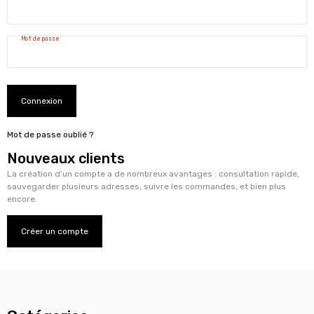
Mot de passe
Connexion
Mot de passe oublié ?
Nouveaux clients
La création d’un compte a de nombreux avantages : consultation rapide,
sauvegarder plusieurs adresses, suivre les commandes, et bien plus
encore.
Créer un compte