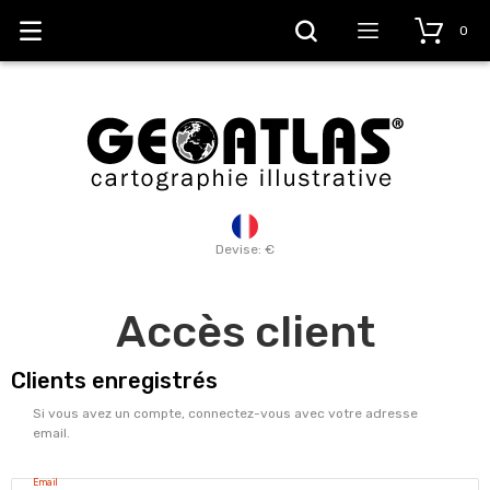
0
Devise: €
Accès client
Clients enregistrés
Si vous avez un compte, connectez-vous avec votre adresse
email.
Email