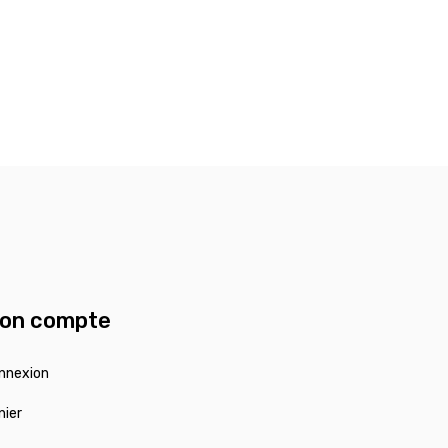
on compte
nnexion
nier