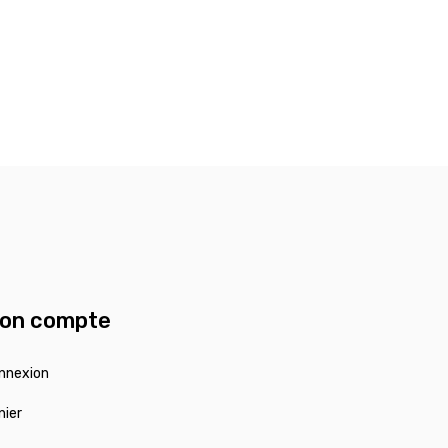
on compte
nnexion
nier