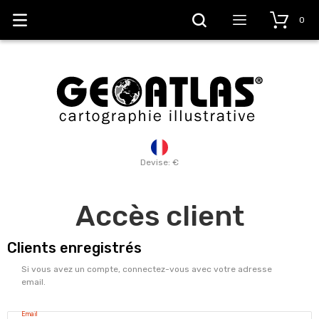
0
Devise: €
Accès client
Clients enregistrés
Si vous avez un compte, connectez-vous avec votre adresse
email.
Email