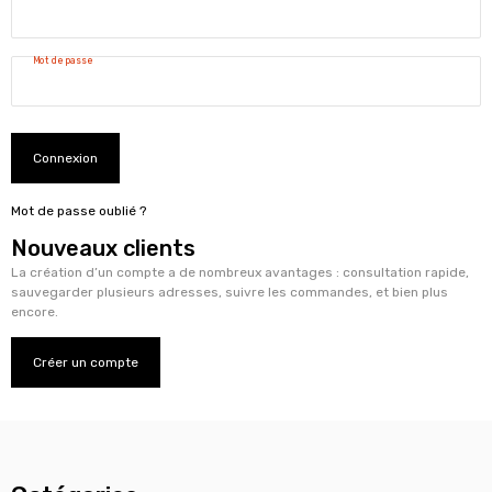
Mot de passe
Connexion
Mot de passe oublié ?
Nouveaux clients
La création d’un compte a de nombreux avantages : consultation rapide,
sauvegarder plusieurs adresses, suivre les commandes, et bien plus
encore.
Créer un compte