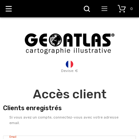
0
Devise: €
Accès client
Clients enregistrés
Si vous avez un compte, connectez-vous avec votre adresse
email.
Email