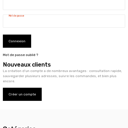
Mot de passe
Connexion
Mot de passe oublié ?
Nouveaux clients
La création d’un compte a de nombreux avantages : consultation rapide,
sauvegarder plusieurs adresses, suivre les commandes, et bien plus
encore.
Créer un compte