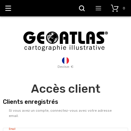
0
Devise: €
Accès client
Clients enregistrés
Si vous avez un compte, connectez-vous avec votre adresse
email.
Email