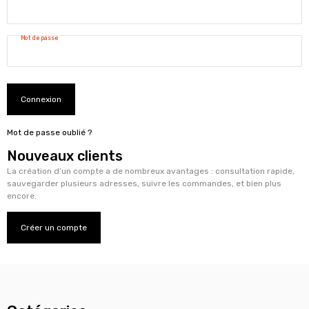
Mot de passe
Connexion
Mot de passe oublié ?
Nouveaux clients
La création d’un compte a de nombreux avantages : consultation rapide,
sauvegarder plusieurs adresses, suivre les commandes, et bien plus
encore.
Créer un compte