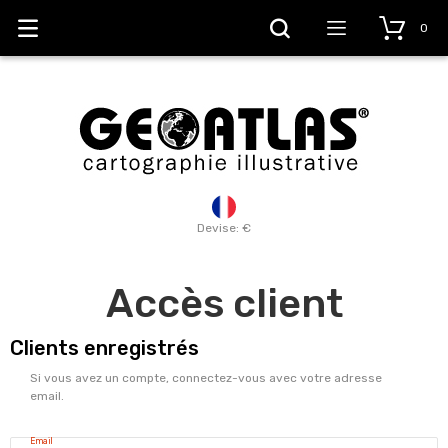
0
Devise: €
Accès client
Clients enregistrés
Si vous avez un compte, connectez-vous avec votre adresse
email.
Email