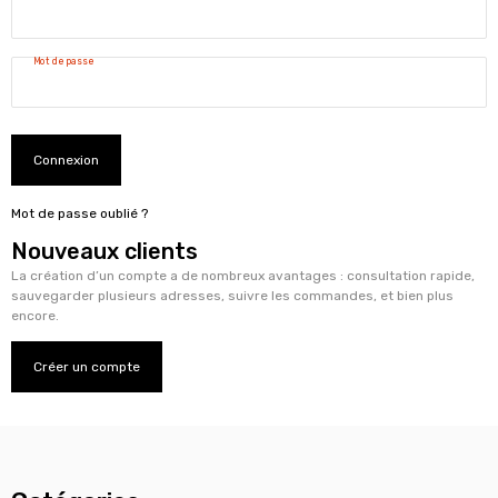
Mot de passe
Connexion
Mot de passe oublié ?
Nouveaux clients
La création d’un compte a de nombreux avantages : consultation rapide,
sauvegarder plusieurs adresses, suivre les commandes, et bien plus
encore.
Créer un compte