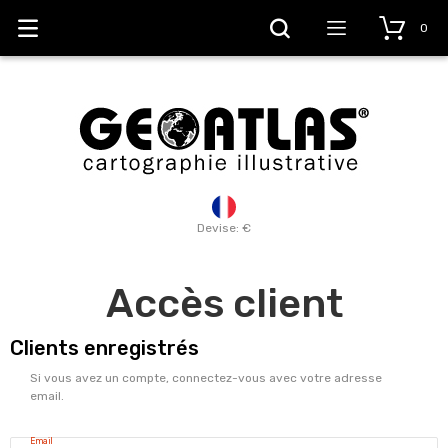
0
Devise: €
Accès client
Clients enregistrés
Si vous avez un compte, connectez-vous avec votre adresse
email.
Email