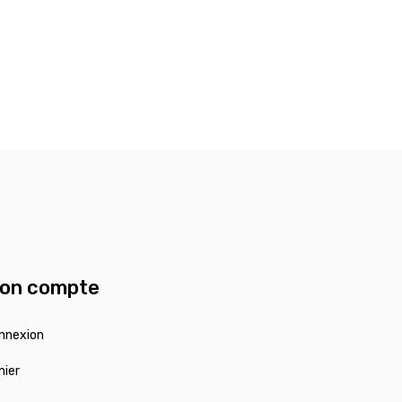
on compte
nnexion
nier