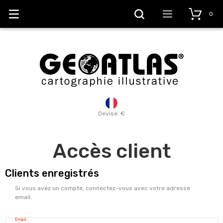
0
Devise: €
Accès client
Clients enregistrés
Si vous avez un compte, connectez-vous avec votre adresse
email.
Email