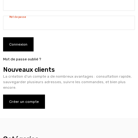
Mot de passe
Connexion
Mot de passe oublié ?
Nouveaux clients
La création d’un compte a de nombreux avantages : consultation rapide,
sauvegarder plusieurs adresses, suivre les commandes, et bien plus
encore.
Créer un compte