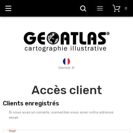
0
Devise: €
Accès client
Clients enregistrés
Si vous avez un compte, connectez-vous avec votre adresse
email.
Email