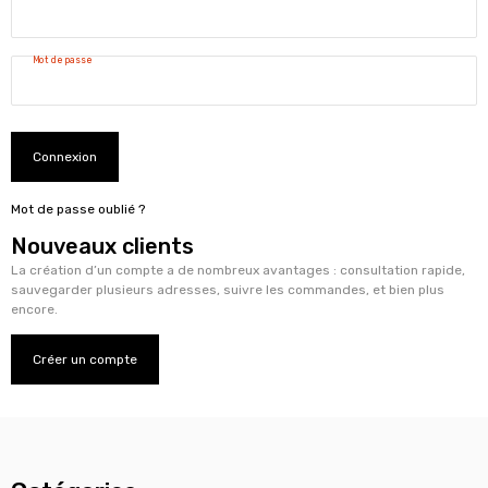
Mot de passe
Connexion
Mot de passe oublié ?
Nouveaux clients
La création d’un compte a de nombreux avantages : consultation rapide,
sauvegarder plusieurs adresses, suivre les commandes, et bien plus
encore.
Créer un compte