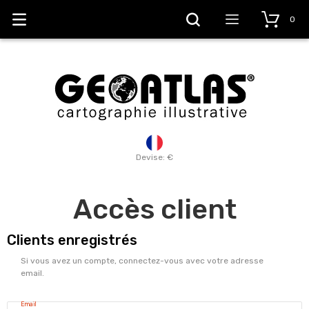
0
Devise: €
Accès client
Clients enregistrés
Si vous avez un compte, connectez-vous avec votre adresse
email.
Email